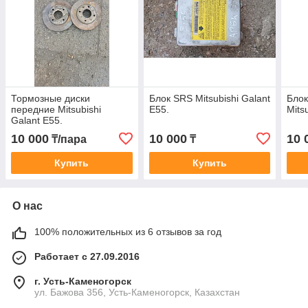
Тормозные диски
Блок SRS Mitsubishi Galant
Блок
передние Mitsubishi
E55.
Mits
Galant E55.
10 000
10 000
10 
₸/пара
₸
Купить
Купить
О нас
100% положительных из 6 отзывов за год
Работает с 27.09.2016
г. Усть-Каменогорск
ул. Бажова 356, Усть-Каменогорск, Казахстан