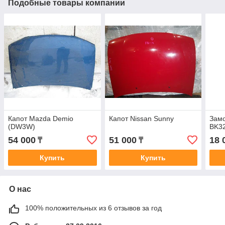
Подобные товары компании
Капот Mazda Demio
Капот Nissan Sunny
Замо
(DW3W)
BK32
54 000
51 000
18 
₸
₸
Купить
Купить
О нас
100% положительных из 6 отзывов за год