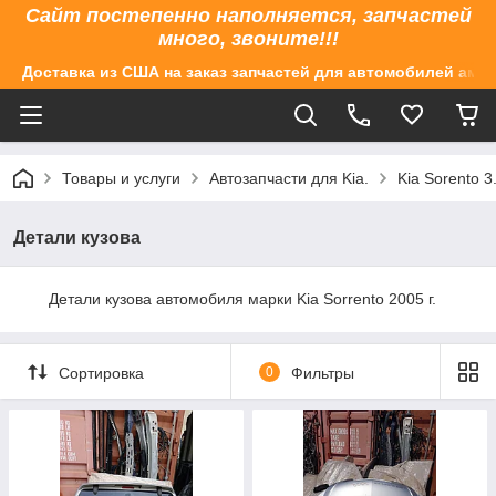
Сайт постепенно наполняется, запчастей
много, звоните!!!
Доставка из США на заказ запчастей для автомобилей аме
Товары и услуги
Автозапчасти для Kia.
Kia Sorento 3
Детали кузова
Детали кузова автомобиля марки Kia Sorrento 2005 г.
Сортировка
0
Фильтры