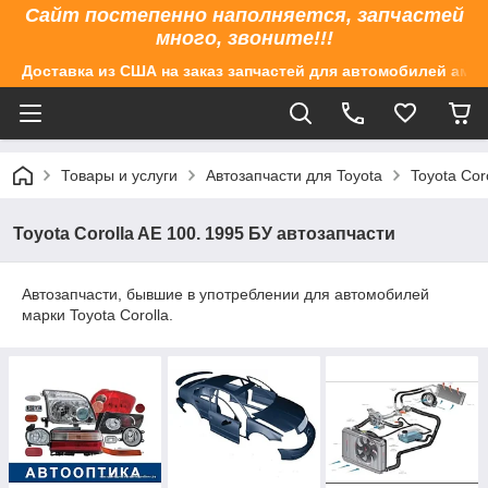
Сайт постепенно наполняется, запчастей
много, звоните!!!
Доставка из США на заказ запчастей для автомобилей аме
Товары и услуги
Автозапчасти для Toyota
Toyota Cor
Toyota Corolla AE 100. 1995 БУ автозапчасти
Автозапчасти, бывшие в употреблении для автомобилей
марки Toyota Corolla.