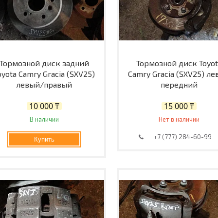
Тормозной диск задний
Тормозной диск Toyot
oyota Camry Gracia (SXV25)
Camry Gracia (SXV25) л
левый/правый
передний
10 000 ₸
15 000 ₸
В наличии
Нет в наличии
+7 (777) 284-60-99
Купить