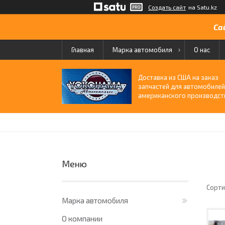
Создать сайт
на Satu.kz
Са
Главная
Марка автомобиля
О нас
Доставка из США на заказ
запчастей для автомобиле
американского производст
Марка автомобиля
О компании