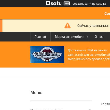
Создать сайт
на Satu.kz
Са
Сейчас у компании 
Главная
Марка автомобиля
О нас
Доставка из США на заказ
запчастей для автомобиле
американского производст