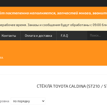
йт постепенно наполняется, запчастей много, звоните
нерабочее время. Заказы и сообщения будут обработаны с 09:00 бли
Контакты
Оплата и доставка
F.A.Q
й
ва.
СТЁКЛА TOYOTA CALDINA (ST210 / S