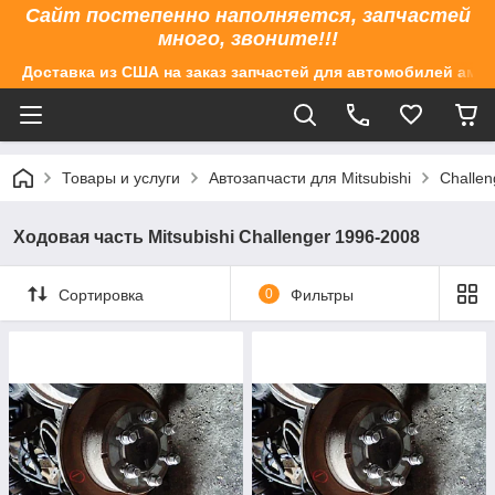
Сайт постепенно наполняется, запчастей
много, звоните!!!
Доставка из США на заказ запчастей для автомобилей аме
Товары и услуги
Автозапчасти для Mitsubishi
Challen
Ходовая часть Mitsubishi Challenger 1996-2008
Сортировка
0
Фильтры