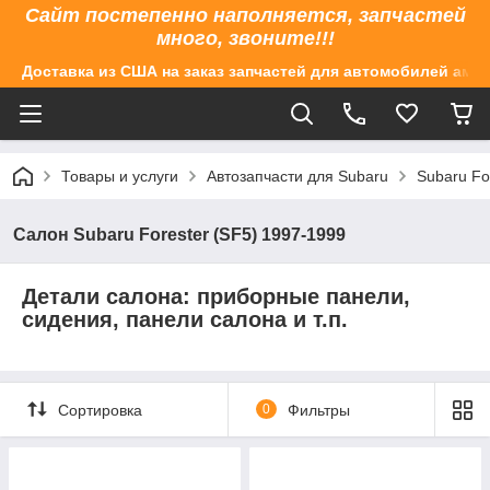
Сайт постепенно наполняется, запчастей
много, звоните!!!
Доставка из США на заказ запчастей для автомобилей аме
Товары и услуги
Автозапчасти для Subaru
Subaru Fo
Салон Subaru Forester (SF5) 1997-1999
Детали салона: приборные панели,
сидения, панели салона и т.п.
Сортировка
0
Фильтры