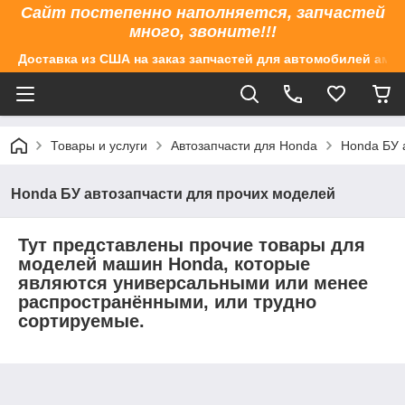
Сайт постепенно наполняется, запчастей
много, звоните!!!
Доставка из США на заказ запчастей для автомобилей аме
Товары и услуги
Автозапчасти для Honda
Honda БУ 
Honda БУ автозапчасти для прочих моделей
Тут представлены прочие товары для
моделей машин Honda, которые
являются универсальными или менее
распространёнными, или трудно
сортируемые.