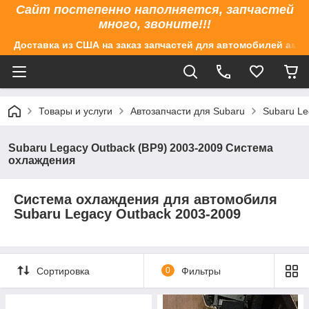
Сайт постепенно наполняется, запчастей
много, звоните!!!
Доставка из США на заказ запчастей для автомобилей аме
Товары и услуги
Автозапчасти для Subaru
Subaru Le
Subaru Legacy Outback (BP9) 2003-2009 Система
охлаждения
Система охлаждения для автомобиля
Subaru Legacy Outback 2003-2009
Сортировка
0
Фильтры