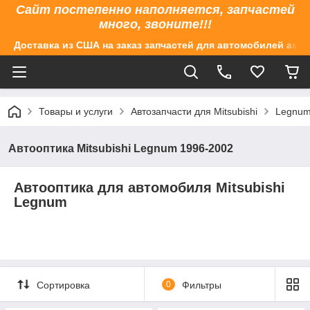
Сайт постепенно наполняется, запчастей
много, звоните!!!
Доставка из США на заказ запчастей для автомобилей аме
Товары и услуги
Автозапчасти для Mitsubishi
Legnum
Автооптика Mitsubishi Legnum 1996-2002
Автооптика для автомобиля Mitsubishi
Legnum
Сортировка
0
Фильтры