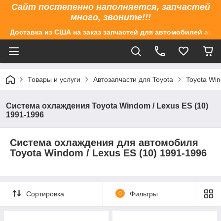
Сайт постепенно наполняется, запчастей
много, звоните!!!
Доставка из США на заказ запчастей для автомобилей аме
Товары и услуги
Автозапчасти для Toyota
Toyota Win
Система охлаждения Toyota Windom / Lexus ES (10)
1991-1996
Система охлаждения​ для автомобиля
Toyota Windom / Lexus ES (10) 1991-1996
Сортировка
0
Фильтры