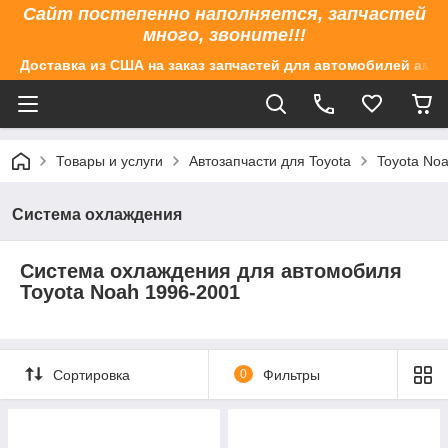
Сайт постепенно наполняется, запчастей
много, звоните!!!
Доставка из США на заказ запчастей для автомобилей аме
Товары и услуги
Автозапчасти для Toyota
Toyota No
Система охлаждения
Система охлаждения​ для автомобиля
Toyota Noah 1996-2001
Сортировка
0
Фильтры