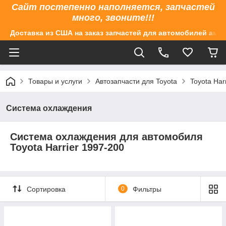
Сайт постепенно наполняется, запчастей
много, звоните!!!
Доставка из США на заказ запчастей для автомобилей аме
Товары и услуги
Автозапчасти для Toyota
Toyota Har
Система охлаждения
Система охлаждения​ для автомобиля
Toyota Harrier 1997-200
Сортировка
0
Фильтры