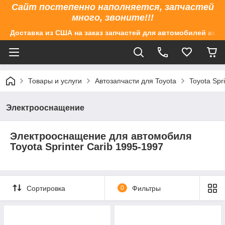
Сайт постепенно наполняется, запчастей
много, звоните!!!
Доставка из США на заказ запчастей для автомобилей аме
Товары и услуги
Автозапчасти для Toyota
Toyota Spr
Электрооснащение
Электрооснащение
для автомобиля
Toyota Sprinter Carib 1995-1997
Сортировка
0
Фильтры