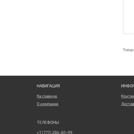
НАВИГАЦИЯ
ИНФО
На главную
Конта
О компании
Достав
+7 (777) 284-60-99