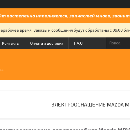
йт постепенно наполняется, запчастей много, звоните
нерабочее время. Заказы и сообщения будут обработаны с 09:00 бли
Контакты
Оплата и доставка
F.A.Q
й
ва.
ЭЛЕКТРООСНАЩЕНИЕ MAZDA MP
Электрооснащение
для автомобиля Mazda MPV