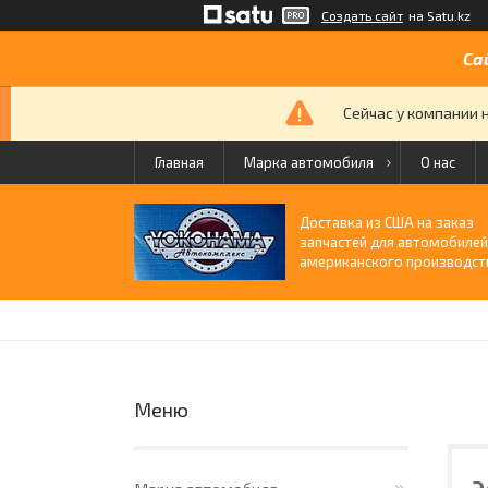
Создать сайт
на Satu.kz
Са
Сейчас у компании 
Главная
Марка автомобиля
О нас
Доставка из США на заказ
запчастей для автомобиле
американского производст
​