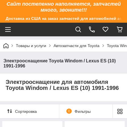
Сайт постепенно наполняется, запчастей
много, звоните!!!
Доставка из США на заказ запчастей для автомобилей аме
Товары и услуги
Автозапчасти для Toyota
Toyota Win
Электрооснащение Toyota Windom / Lexus ES (10)
1991-1996
Электрооснащение для автомобиля
Toyota Windom / Lexus ES (10) 1991-1996
Сортировка
0
Фильтры