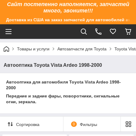
Сайт постепенно наполняется, запчастей
много, звоните!!!
Доставка из США на заказ запчастей для автомобилей аме
Товары и услуги
Автозапчасти для Toyota
Toyota Vis
Автооптика Toyota Vista Ardeo 1998-2000
Автооптика для автомобиля Toyota Vista Ardeo 1998-
2000
Передние и задние фары, поворотники, сигнальные
огни, зеркала.
Сортировка
0
Фильтры