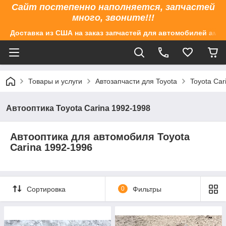
Сайт постепенно наполняется, запчастей
много, звоните!!!
Доставка из США на заказ запчастей для автомобилей аме
Товары и услуги
Автозапчасти для Toyota
Toyota Car
Автооптика Toyota Carina 1992-1998
Автооптика для автомобиля Toyota
Carina 1992-1996
Сортировка
0
Фильтры