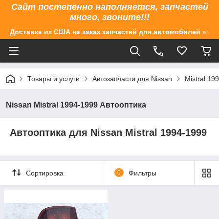
Сайт постепенно наполняется, запчастей
много, звоните!!!
Доставка из США на заказ запчастей для автомобилей аме
Товары и услуги
Автозапчасти для Nissan
Mistral 19
Nissan Mistral 1994-1999 Автооптика
Автооптика для Nissan Mistral 1994-1999
Сортировка
0
Фильтры