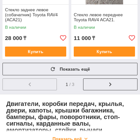
Стекло заднее левое
(собачатник) Toyota RAV4
Стекло левое переднее
(ACA21)
Toyota RAV4 ACA21.
В наличии
В наличии
28 000
11 000
₸
₸
Купить
Купить
Показать ещё
1
/ 3
Двигатели, коробки передач, крылья,
двери, капоты, крышки багажника,
бамперы, фары, поворотники, стоп-
сигналы, карданные валы,
амортизаторы, стойки, рычаги
подвески, рулевые рейки, стёкла,
Показать всё