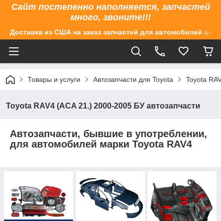
Сайт постепенно наполняется, запчастей
много, звоните!!!
Доставка из США на заказ запчастей для автомобилей аме
Товары и услуги
Автозапчасти для Toyota
Toyota RAV
Toyota RAV4 (ACA 21.) 2000-2005 БУ автозапчасти
Автозапчасти, бывшие в употреблении,
для автомобилей марки Toyota RAV4