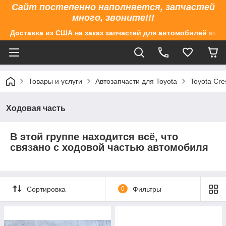
Сайт постепенно наполняется, запчастей
много, звоните!!!
Доставка из США на заказ запчастей для автомобилей аме
Товары и услуги
Автозапчасти для Toyota
Toyota Cre
Ходовая часть
В этой группе находится всё, что
связано с ходовой частью автомобиля
Сортировка
0
Фильтры