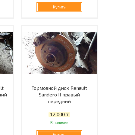
Купить
lt
Тормозной диск Renault
ний
Sandero II правый
передний
12 000 ₸
В наличии