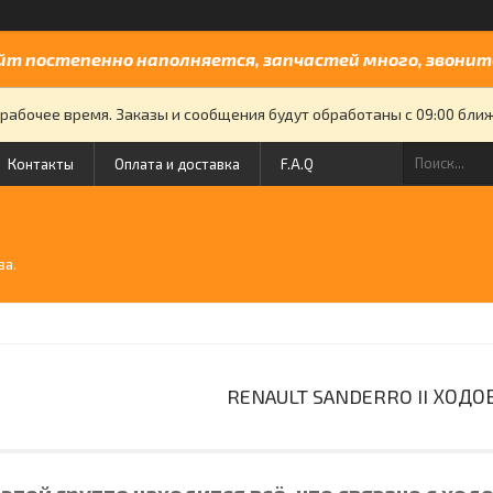
йт постепенно наполняется, запчастей много, звоните
рабочее время. Заказы и сообщения будут обработаны с 09:00 бли
Контакты
Оплата и доставка
F.A.Q
й
ва.
RENAULT SANDERRO II ХОДО
 этой группе находится всё, что связано с хо