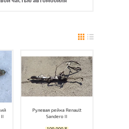
ний
Рулевая рейка Renault
II
Sandero II
109 000 ₸