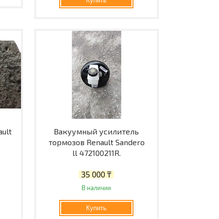
Купить
ult
Вакуумный усилитель
тормозов Renault Sandero
ll 472100211R.
35 000 ₸
В наличии
Купить