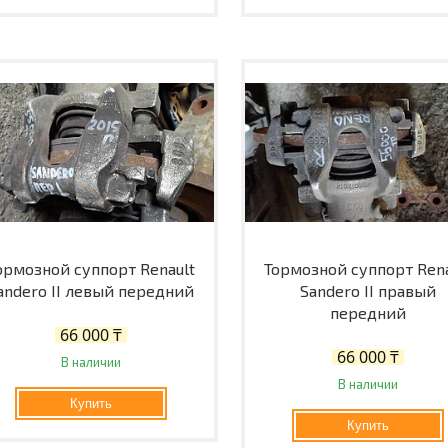
ормозной суппорт Renault
Тормозной суппорт Rena
andero II левый передний
Sandero II правый
передний
66 000 ₸
66 000 ₸
В наличии
В наличии
Купить
Купить