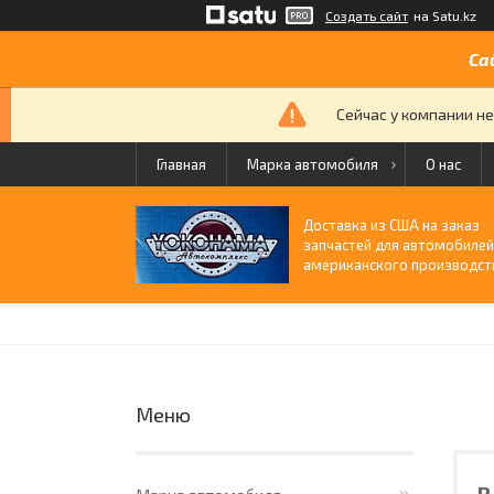
Создать сайт
на Satu.kz
Са
Сейчас у компании не
Главная
Марка автомобиля
О нас
Доставка из США на заказ
запчастей для автомобиле
американского производст
В