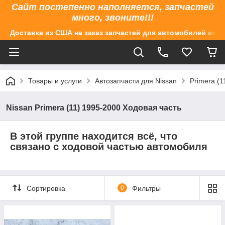
Сайт постепенно наполняется, запчастей
много, звоните!!!
Доставка из США на заказ запчастей для автомобилей аме
Товары и услуги
Автозапчасти для Nissan
Primera (1
Nissan Primera (11) 1995-2000 Ходовая часть
В этой группе находится всё, что
связано с ходовой частью автомобиля
Сортировка
0
Фильтры