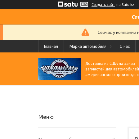
Создать сайт
на Satu.kz
Са
Сейчас у компании 
Главная
Марка автомобиля
О нас
Доставка из США на заказ
запчастей для автомобиле
американского производст
В