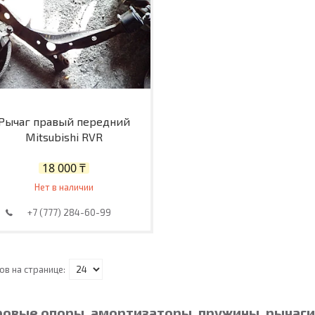
Рычаг правый передний
Mitsubishi RVR
18 000 ₸
Нет в наличии
+7 (777) 284-60-99
овые опоры, амортизаторы, пружины, рычаги, 