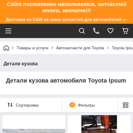
Сайт постепенно наполняется, запчастей
много, звоните!!!
Доставка из США на заказ запчастей для автомобилей аме
Товары и услуги
Автозапчасти для Toyota
Toyota Ip
Детали кузова
Детали кузова автомобиля Toyota Ipsum
Сортировка
0
Фильтры