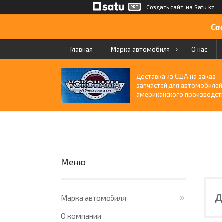
Создать сайт
на Satu.kz
Са
Главная
Марка автомобиля
О нас
Доставка из США на заказ
запчастей для автомобиле
американского производст
Д
Марка автомобиля
О компании