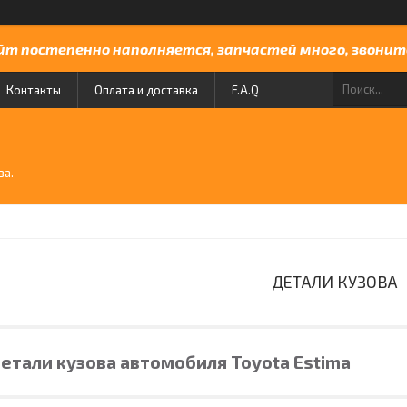
йт постепенно наполняется, запчастей много, звоните
Контакты
Оплата и доставка
F.A.Q
й
ва.
ДЕТАЛИ КУЗОВА
етали кузова автомобиля Toyota Estima