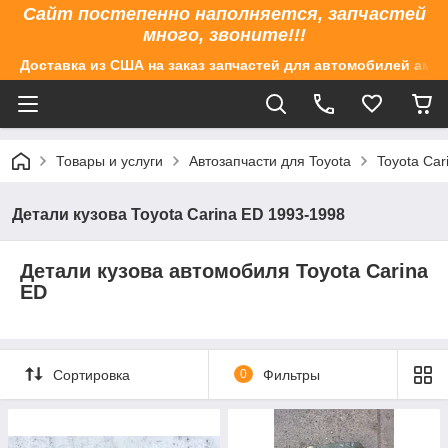
Сайт постепенно наполняется, запчастей
много, звоните!!!
Доставка из США на заказ запчастей для автомобилей аме
Товары и услуги
Автозапчасти для Toyota
Toyota Car
Детали кузова Toyota Carina ED 1993-1998
Детали кузова автомобиля Toyota Carina
ED
Сортировка
0
Фильтры