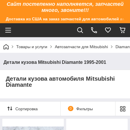
Сайт постепенно наполняется, запчастей
много, звоните!!!
Доставка из США на заказ запчастей для автомобилей аме
Товары и услуги
Автозапчасти для Mitsubishi
Diaman
Детали кузова Mitsubishi Diamante 1995-2001
Детали кузова автомобиля Mitsubishi
Diamante
Сортировка
0
Фильтры