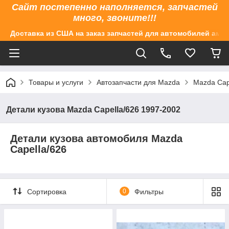
Сайт постепенно наполняется, запчастей
много, звоните!!!
Доставка из США на заказ запчастей для автомобилей аме
Товары и услуги
Автозапчасти для Mazda
Mazda Cap
Детали кузова Mazda Capella/626 1997-2002
Детали кузова автомобиля Mazda
Capella/626
Сортировка
0
Фильтры