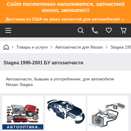
Сайт постепенно наполняется, запчастей
много, звоните!!!
Доставка из США на заказ запчастей для автомобилей аме
Товары и услуги
Автозапчасти для Nissan
Stagea 19
Stagea 1996-2001 БУ автозапчасти
Автозапчасти, бывшие в употреблении, для автомобиля
Nissan Stagea