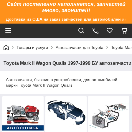
Сайт постепенно наполняется, запчастей
много, звоните!!!
Доставка из США на заказ запчастей для автомобилей аме
Товары и услуги
Автозапчасти для Toyota
Toyota Mar
Toyota Mark II Wagon Qualis 1997-1999 БУ автозапчасти
Автозапчасти, бывшие в употреблении, для автомобилей
марки Toyota Mark II Wagon Qualis