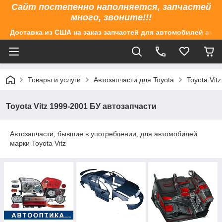
Сайт постепенно наполняется, запчастей
много, звоните!!!
Доставка из США на заказ запчастей для автомобилей аме
Товары и услуги
Автозапчасти для Toyota
Toyota Vit
Toyota Vitz 1999-2001 БУ автозапчасти
Автозапчасти, бывшие в употреблении, для автомобилей
марки Toyota Vitz