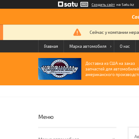
Создать сайт
на Satu.kz
Са
Сейчас у компании нера
Главная
Марка автомобиля
О нас
Доставка из США на заказ
запчастей для автомобиле
американского производст
Ав