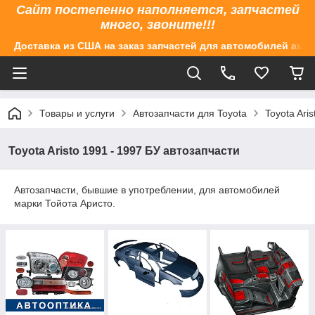
Сайт постепенно наполняется, запчастей
много, звоните!!!
Доставка из США на заказ запчастей для автомобилей аме
Товары и услуги
Автозапчасти для Toyota
Toyota Ari
Toyota Aristo 1991 - 1997 БУ автозапчасти
Автозапчасти, бывшие в употреблении, для автомобилей
марки Тойота Аристо.